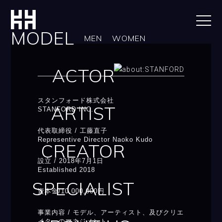
MODEL
MEN
WOMEN
ACTOR
スタンフォード株式会社
ARTIST
STANFORD INC.
代表取締役 /
工藤直子
Representive Director Naoko Kudo
CREATOR
設立 /
2018年7月1日
Established 2018
SPECIALIST
資本金/10,000,000円
事業内容 /
モデル、アーティスト、及びクリエ
イターのマネジメント