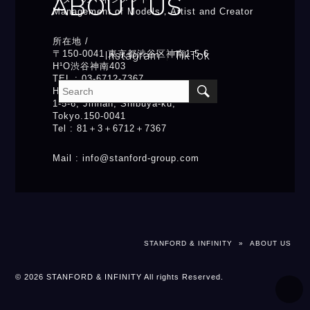
ABOUT US
Management of Models，Artist and Creator
所在地 /
〒150-0041 東京都渋谷区神南1-5-6
Instagram
TikTok
H¹O渋谷神南403
TEL :
03-6712-7367
H¹O Shibuya Jinnan.403
1-5-6, Jinnan, Shibuya-ku,
Tokyo.150-0041
Tel :
81＋3＋6712＋7367
Mail :
info@stanford-group.com
STANFORD & INFINITY
»
ABOUT US
© 2026 STANFORD & INFINITY All rights Reserved.