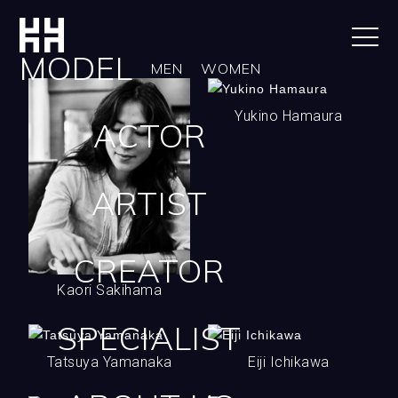
MODEL
MEN
WOMEN
2021年よりナレッジの
1997年​パリでファッシ
Yukino Hamaura
蓄積を継承する
ACTOR
ョンを中心にメイクア
プロデューサーとして
ップアーティストとし
活躍。
てキャリアをスター
絶大な支持を得て自身
ト。
ARTIST
がセレクトした
ベルリン、ハンブルグ
美容、健康、ファッシ
にも進出。
ョンを扱う
現在は拠点を東京に移
セレクトショップ
し撮影を中心に美容
CREATOR
「yukino made」を開
家、
始。
Kaori Sakihama
ビューティーディレク
「人生は日々オーディ
ター業の商品企画や化
ション
SPECIALIST
粧品のカラーコーディ
ただ美しいだけではな
静岡県出身。細谷秀樹
「 ISSEY MIYAKE 」
ネーション、コスメ監
Tatsuya Yamanaka
く上質な人へ」
Eiji Ichikawa
氏に師事。東京ビジュ
イッセイ ミヤケパリコ
修も行う。
をコンセプトに美容に
アルアーツ卒業。
レクション デザインチ
メイクだけにとどまら
留まることなく