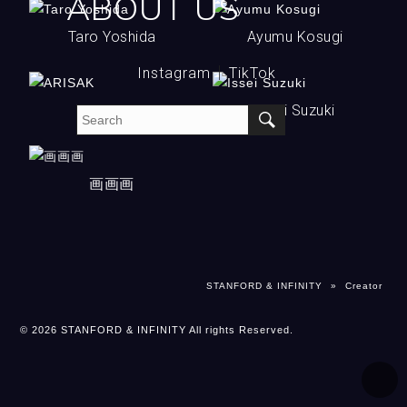
ABOUT US
現在、ファッション、
ームのファッション デ
ず、トータル的なビュ
人生を通して輝く自分
1991年〜1994年、
大阪府出身。 1999年
アーティストなど人物
ザイナーとして勤務
ーティを目指し、
Taro Yoshida
Ayumu Kosugi
を表現できるような
STYLIST大久保篤志氏
生まれ。
を中心に活躍中。
後、独立。
一般女性に向けて”自由
プロダクトを発案から
師事。
高校二年生でフォトグ
文化服装学院卒業
にキレイに！”
Instagram
TikTok
制作まで主導して携わ
広告・TV のスタイリン
ラファーへの道を志
第71回装苑賞受賞
ダイバーズビューティ
フィギュアスケートを
2001年横浜生まれ。物
る。
グを中心に、雑誌やカ
し、有名アーティスト
をコンセプトにオーガ
ARISAK
Issei Suzuki
10年行っていたことに
心ついた時から筆を握
本人コメント
タログ、アーティスト
などの写真を手がけ
ニックやナチュラルコ
インスパイアされ、フ
り、現在に至るまで
長年美容を愛し、研究
MVなどマルチに活躍
る。
スメの事、
ォトグラファーとして
数々のコンテストで賞
を重ねる中で本当の美
中。
現在東京を拠点に活動
ライフスタイルまで幅
オルタナ育ちの エキセ
のキャリアをスター
を獲得。
しさは顔立ちだけでは
クライアントの意を汲
中。
広くセミナーやワーク
画画画
ントリッククリエイテ
ト。
形に囚われない自由な
ないことに気づき、
み取り、臨機応変な仕
ショップを開催。
ィブ集団 。
Commons&Sense、
発想から生み出される
髪、肌、顔の造形、姿
事に定評がある。
香港、アジアでも活躍
合言葉は ヴィジュアル
ElleGirl などの雑誌
作品は、活動当初より
勢、しぐさ、ファッシ
の場を広げている。
ショック フロム ウォー
や、Fiat japan、阪急
すぐに世間の目に留ま
ョンなど、人の全体的
ターヒップ !
百貨店の広告などを手
り、Blaise Plant（モ
な輪郭を整えること
掛ける。
ンキーマジックのメン
で、
STANFORD & INFINITY
»
Creator
スチール撮影、動画撮
アートディレクション
バーとしても活躍）の
年齢を問わない上質な
影の
を含めて行う案件も多
2018 PLANT
美しさを実現できると
© 2026 STANFORD & INFINITY All rights Reserved.
ディレクションからシ
く、クリエイティブな
VINEYARSメルローワ
考えています。
ューティング、スタイ
感性を活かし、独自の
インのラベルとして起
リング、ヘアメイク、
DarkFantasy・未来的
用されるなどして注目
キャスティング、デザ
スタイルで唯一無の世
を集める。