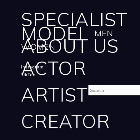
SPECIALIST
MODEL
MEN
ABOUT US
WOMEN
ACTOR
Instagram
TikTok
ARTIST
CREATOR