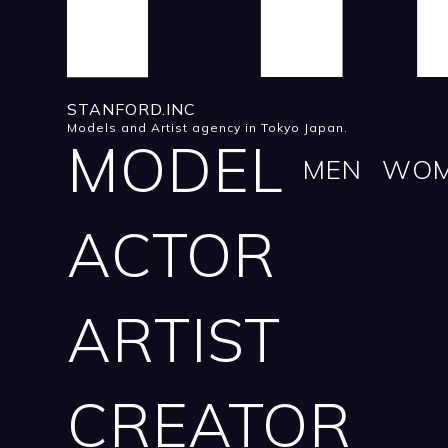
STANFORD.INC
Models and Artist agency in Tokyo Japan.
MODEL
MEN
WO
ACTOR
ARTIST
CREATOR