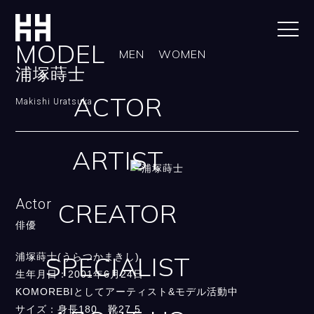
MODEL
MEN
WOMEN
浦塚蒔士
ACTOR
Makishi Uratsuka
ARTIST
Actor
CREATOR
俳優
浦塚蒔士(うらつかまきし)
SPECIALIST
生年月日：2001年6月24日
KOMOREBIとしてアーティスト&モデル活動中
サイズ：身長180 靴27.5