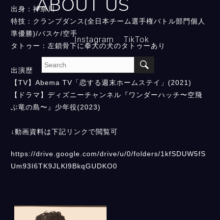
ABOUT US
出身：神奈川
特技：クランプダンス(全日本チーム選手権バトル部門個人
準優勝)/バスケ/空手
Instagram
TikTok
タトゥー：左鎖骨下に拳大の犬のタトゥーあり
出演歴
【TV】Abema TV「恋する週末ホームステイ」(2021)
【ドラマ】ディズニーチャンネル『ワンダーハッチ〜空飛
ぶ竜の島〜』少年役(2023)
↓動画資料は下記リンクで閲覧可
https://drive.google.com/drive/u/0/folders/1kfSDUW5fS
Um93I6TK9JLKl9BkqGUDKO0